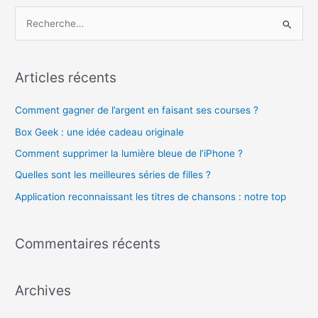
R
e
c
h
Articles récents
e
Comment gagner de l’argent en faisant ses courses ?
r
c
Box Geek : une idée cadeau originale
h
Comment supprimer la lumière bleue de l’iPhone ?
e
Quelles sont les meilleures séries de filles ?
r
Application reconnaissant les titres de chansons : notre top
:
Commentaires récents
Archives