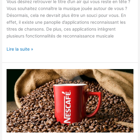
Vous désirez retrouver le titre d’un air qui vous reste en tête ?
Vous souhaitez connaître la musique jouée autour de vous ?
Désormais, cela ne devrait plus être un souci pour vous. En
effet, il existe une panoplie d’applications reconnaissant les
titres de chansons. De plus, ces applications intègrent
plusieurs fonctionnalités de reconnaissance musicale
Application
Lire la suite »
reconnaissant
les
titres
de
chansons
:
notre
top