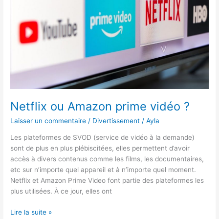
Netflix ou Amazon prime vidéo ?
Laisser un commentaire
/
Divertissement
/
Ayla
Les plateformes de SVOD (service de vidéo à la demande)
sont de plus en plus plébiscitées, elles permettent d’avoir
accès à divers contenus comme les films, les documentaires,
etc sur n’importe quel appareil et à n’importe quel moment.
Netflix et Amazon Prime Video font partie des plateformes les
plus utilisées. À ce jour, elles ont
Netflix
Lire la suite »