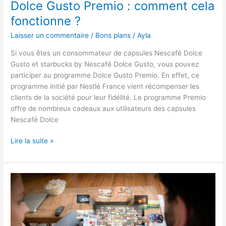
Dolce Gusto Premio : comment cela
fonctionne ?
Laisser un commentaire
/
Bons plans
/
Ayla
Si vous êtes un consommateur de capsules Nescafé Dolce
Gusto et starbucks by Nescafé Dolce Gusto, vous pouvez
participer au programme Dolce Gusto Premio. En effet, ce
programme initié par Nestlé France vient récompenser les
clients de la société pour leur fidélité. Le programme Premio
offre de nombreux cadeaux aux utilisateurs des capsules
Nescafé Dolce
Dolce
Lire la suite »
Gusto
Premio
:
comment
cela
fonctionne
?