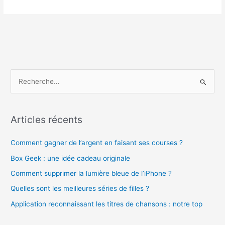
ou
Amazon
prime
vidéo
?
R
e
c
h
Articles récents
e
Comment gagner de l’argent en faisant ses courses ?
r
c
Box Geek : une idée cadeau originale
h
Comment supprimer la lumière bleue de l’iPhone ?
e
Quelles sont les meilleures séries de filles ?
r
Application reconnaissant les titres de chansons : notre top
: