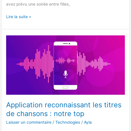
avez prévu une soirée entre filles,
Quelles
Lire la suite »
sont
les
meilleures
séries
de
filles
?
Application reconnaissant les titres
de chansons : notre top
Laisser un commentaire
/
Technologies
/
Ayla