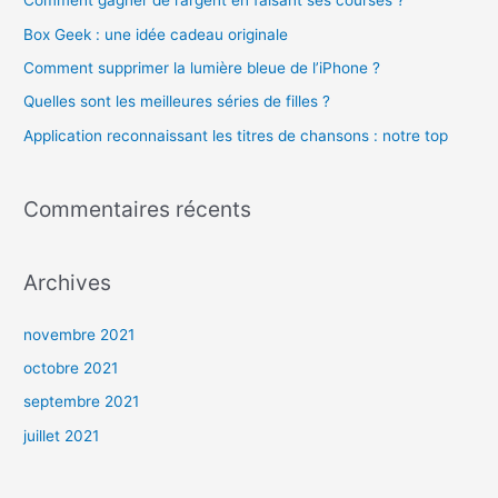
Comment gagner de l’argent en faisant ses courses ?
r
c
Box Geek : une idée cadeau originale
h
Comment supprimer la lumière bleue de l’iPhone ?
e
Quelles sont les meilleures séries de filles ?
r
Application reconnaissant les titres de chansons : notre top
:
Commentaires récents
Archives
novembre 2021
octobre 2021
septembre 2021
juillet 2021