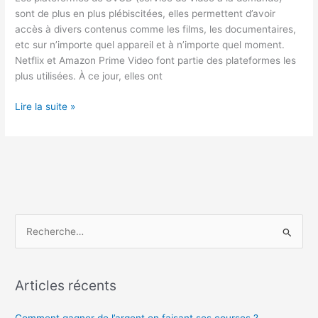
sont de plus en plus plébiscitées, elles permettent d’avoir
accès à divers contenus comme les films, les documentaires,
etc sur n’importe quel appareil et à n’importe quel moment.
Netflix et Amazon Prime Video font partie des plateformes les
plus utilisées. À ce jour, elles ont
Netflix
Lire la suite »
ou
Amazon
prime
vidéo
?
R
e
c
h
Articles récents
e