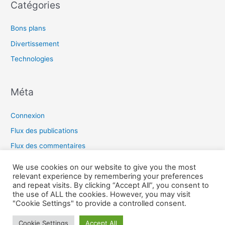
Catégories
Bons plans
Divertissement
Technologies
Méta
Connexion
Flux des publications
Flux des commentaires
Site de WordPress-FR
We use cookies on our website to give you the most
relevant experience by remembering your preferences
and repeat visits. By clicking “Accept All”, you consent to
the use of ALL the cookies. However, you may visit
Copyright © 2026 Omras2 |
"Cookie Settings" to provide a controlled consent.
Cookie Settings
Accept All