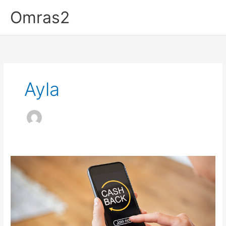
Aller
Omras2
au
contenu
Ayla