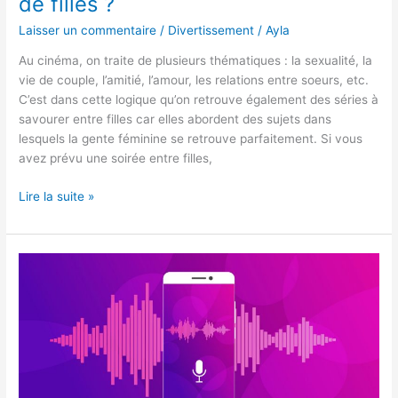
de filles ?
Laisser un commentaire
/
Divertissement
/
Ayla
Au cinéma, on traite de plusieurs thématiques : la sexualité, la
vie de couple, l’amitié, l’amour, les relations entre soeurs, etc.
C’est dans cette logique qu’on retrouve également des séries à
savourer entre filles car elles abordent des sujets dans
lesquels la gente féminine se retrouve parfaitement. Si vous
avez prévu une soirée entre filles,
Quelles
Lire la suite »
sont
les
meilleures
séries
de
filles
?