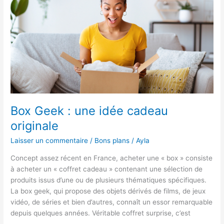
en
faisant
ses
courses
?
Box Geek : une idée cadeau
originale
Laisser un commentaire
/
Bons plans
/
Ayla
Concept assez récent en France, acheter une « box » consiste
à acheter un « coffret cadeau » contenant une sélection de
produits issus d’une ou de plusieurs thématiques spécifiques.
La box geek, qui propose des objets dérivés de films, de jeux
vidéo, de séries et bien d’autres, connaît un essor remarquable
depuis quelques années. Véritable coffret surprise, c’est