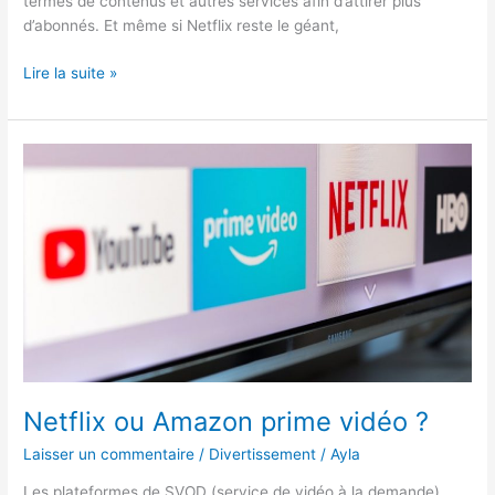
termes de contenus et autres services afin d’attirer plus
d’abonnés. Et même si Netflix reste le géant,
Netflix
Lire la suite »
ou
Disney
Plus
Netflix ou Amazon prime vidéo ?
Laisser un commentaire
/
Divertissement
/
Ayla
Les plateformes de SVOD (service de vidéo à la demande)