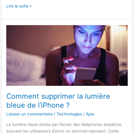
Box
Lire la suite »
Geek
:
une
idée
cadeau
originale
Comment supprimer la lumière
bleue de l’iPhone ?
Laisser un commentaire
/
Technologies
/
Ayla
La lumière bleue émise par l’écran des téléphones empêche
souvent les utilisateurs d’avoir un sommeil reposant. Cette